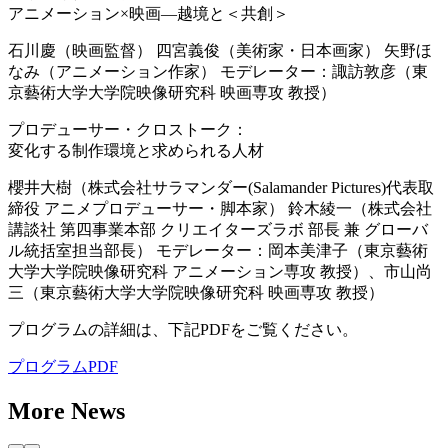
アニメーション×映画—越境と＜共創＞
石川慶（映画監督） 四宮義俊（美術家・日本画家） 矢野ほ
なみ（アニメーション作家） モデレーター：諏訪敦彦（東
京藝術大学大学院映像研究科 映画専攻 教授）
プロデューサー・クロストーク：
変化する制作環境と求められる人材
櫻井大樹（株式会社サラマンダー(Salamander Pictures)代表取
締役 アニメプロデューサー・脚本家） 鈴木綾一（株式会社
講談社 第四事業本部 クリエイターズラボ 部長 兼 グローバ
ル統括室担当部長） モデレーター：岡本美津子（東京藝術
大学大学院映像研究科 アニメーション専攻 教授）、市山尚
三（東京藝術大学大学院映像研究科 映画専攻 教授）
プログラムの詳細は、下記PDFをご覧ください。
プログラムPDF
More News