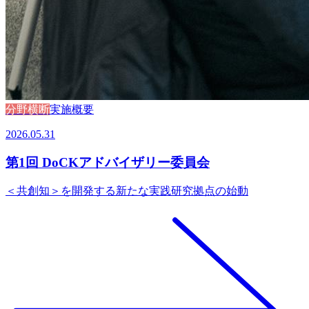
分野横断
実施概要
2026.05.31
第1回 DoCKアドバイザリー委員会
＜共創知＞を開発する新たな実践研究拠点の始動