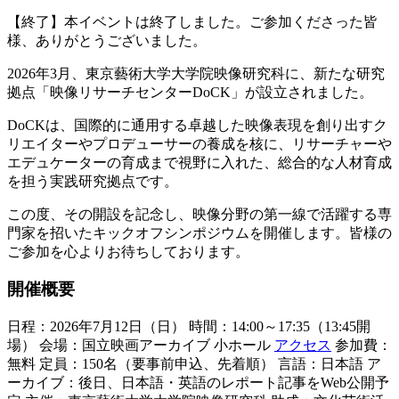
【終了】本イベントは終了しました。ご参加くださった皆
様、ありがとうございました。
2026年3月、東京藝術大学大学院映像研究科に、新たな研究
拠点「映像リサーチセンターDoCK」が設立されました。
DoCKは、国際的に通用する卓越した映像表現を創り出すク
リエイターやプロデューサーの養成を核に、リサーチャーや
エデュケーターの育成まで視野に入れた、総合的な人材育成
を担う実践研究拠点です。
この度、その開設を記念し、映像分野の第一線で活躍する専
門家を招いたキックオフシンポジウムを開催します。皆様の
ご参加を心よりお待ちしております。
開催概要
日程：2026年7月12日（日） 時間：14:00～17:35（13:45開
場） 会場：国立映画アーカイブ 小ホール
アクセス
参加費：
無料 定員：150名（要事前申込、先着順） 言語：日本語 ア
ーカイブ：後日、日本語・英語のレポート記事をWeb公開予