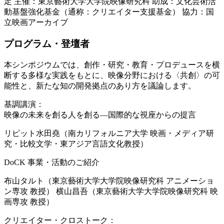
定 主催：東京藝術大学大学院映像研究科 助成：文化芸術活
動基盤強化基金（通称：クリエイター支援基金） 協力：国
立映画アーカイブ
プログラム・登壇者
本シンポジウムでは、創作・研究・教育・プロデュースを横
断する多様な実践をもとに、映像分野における〈共創〉の可
能性と、新たな知の開発拠点のあり方を議論します。
基調講演：
映像の未来を創る人を創る—国際的な視座からの提言
リピット水田堯（南カリフォルニア大学 映画・メディア研
究・比較文学・東アジア言語文化教授）
DoCK 事業・活動のご紹介
布山タルト（東京藝術大学大学院映像研究科 アニメーショ
ン専攻 教授） 横山昌吾（東京藝術大学大学院映像研究科 映
画専攻 教授）
クリエイター・クロストーク：